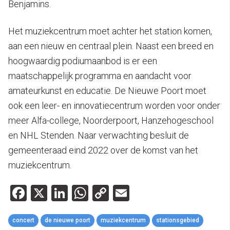
Benjamins.
Het muziekcentrum moet achter het station komen,
aan een nieuw en centraal plein. Naast een breed en
hoogwaardig podiumaanbod is er een
maatschappelijk programma en aandacht voor
amateurkunst en educatie. De Nieuwe Poort moet
ook een leer- en innovatiecentrum worden voor onder
meer Alfa-college, Noorderpoort, Hanzehogeschool
en NHL Stenden. Naar verwachting besluit de
gemeenteraad eind 2022 over de komst van het
muziekcentrum.
Facebook
X
LinkedIn
WhatsApp
Copy
Email
Link
concert
de nieuwe poort
muziekcentrum
stationsgebied