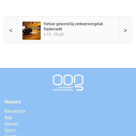
Fietser gewond bij verkeersongeluk
<
>
Rademarkt
6:15 - 30 juli
Nieuws
Nieuwstips
App
Nieuws
Sport