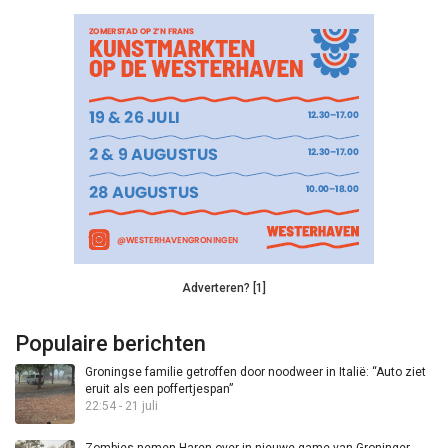
Adverteren? [1]
Populaire berichten
Groningse familie getroffen door noodweer in Italië: “Auto ziet
eruit als een poffertjespan”
22:54 - 21 juli
Zombies nemen Haren over in nieuwe game van Groninger