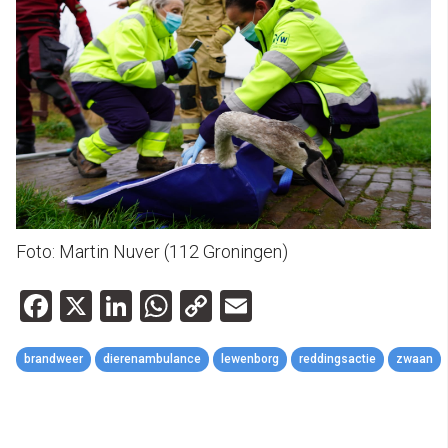
Foto: Martin Nuver (112 Groningen)
Facebook
X
LinkedIn
WhatsApp
Copy
Email
Link
brandweer
dierenambulance
lewenborg
reddingsactie
zwaan