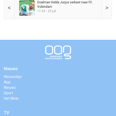
Doelman Hidde Jurjus verkast naar FC
<
>
Volendam
11:59 - 29 juli
Nieuws
Nieuwstips
App
Nieuws
Sport
Het Weer
TV