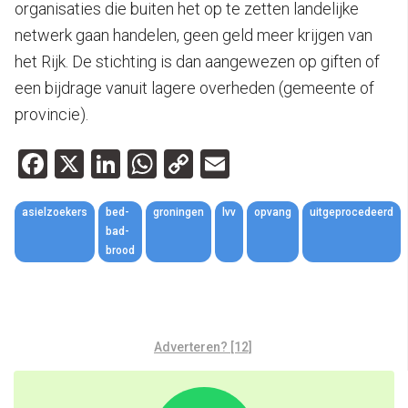
organisaties die buiten het op te zetten landelijke
netwerk gaan handelen, geen geld meer krijgen van
het Rijk. De stichting is dan aangewezen op giften of
een bijdrage vanuit lagere overheden (gemeente of
provincie).
Facebook
X
LinkedIn
WhatsApp
Copy
Email
Link
asielzoekers
bed-
groningen
lvv
opvang
uitgeprocedeerd
bad-
brood
Adverteren? [12]