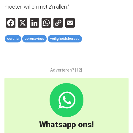
moeten willen met z’n allen.”
Facebook
X
LinkedIn
WhatsApp
Copy
Email
Link
corona
coronavirus
veiligheidsberaad
Adverteren? [12]
Whatsapp ons!