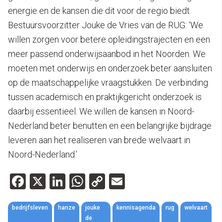
energie en de kansen die dit voor de regio biedt.
Bestuursvoorzitter Jouke de Vries van de RUG: ‘We
willen zorgen voor betere opleidingstrajecten en een
meer passend onderwijsaanbod in het Noorden. We
moeten met onderwijs en onderzoek beter aansluiten
op de maatschappelijke vraagstukken. De verbinding
tussen academisch en praktijkgericht onderzoek is
daarbij essentieel. We willen de kansen in Noord-
Nederland beter benutten en een belangrijke bijdrage
leveren aan het realiseren van brede welvaart in
Noord-Nederland.’
Facebook
X
LinkedIn
WhatsApp
Copy
Email
Link
bedrijfsleven
hanze
jouke
kennisagenda
rug
welvaart
de