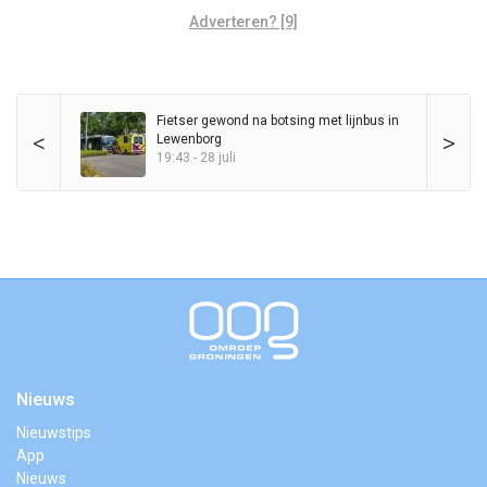
Adverteren? [9]
Fietser gewond na botsing met lijnbus in
<
>
Lewenborg
19:43 - 28 juli
Nieuws
Nieuwstips
App
Nieuws