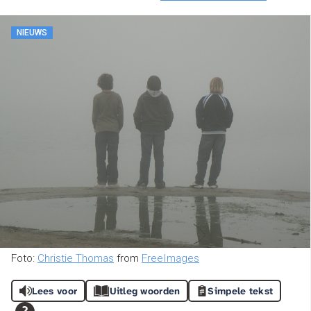
NIEUWS
Foto:
Christie Thomas
from
FreeImages
Lees voor
Uitleg woorden
Simpele tekst