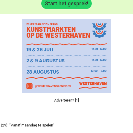
Start het gesprek!
Adverteren? [1]
(29): “Vanaf maandag te spelen”