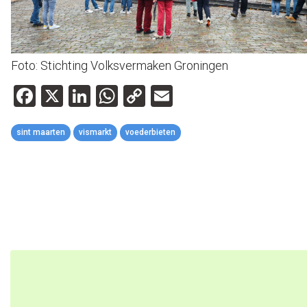
Foto: Stichting Volksvermaken Groningen
Facebook
X
LinkedIn
WhatsApp
Copy
Email
Link
sint maarten
vismarkt
voederbieten