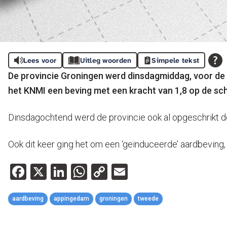
Lees voor
Uitleg woorden
Simpele tekst
De provincie Groningen werd dinsdagmiddag, voor de 
het KNMI een beving met een kracht van 1,8 op de sch
Dinsdagochtend werd de provincie ook al opgeschrikt doo
Ook dit keer ging het om een ‘geïnduceerde’ aardbeving, 
Facebook
X
LinkedIn
WhatsApp
Copy
Email
Link
aardbeving
appingedam
groningen
tweede