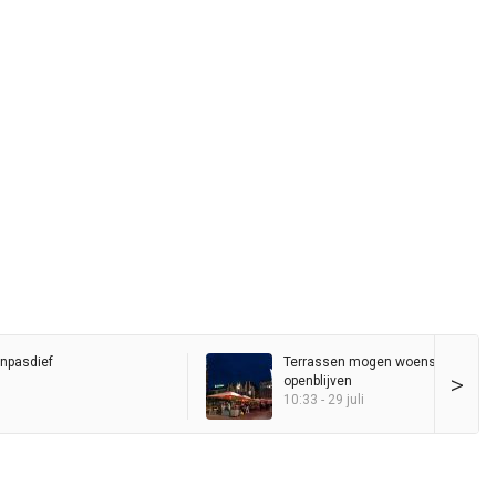
inpasdief
Terrassen mogen woensdagavond
>
openblijven
10:33 - 29 juli