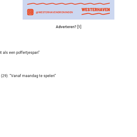
Adverteren? [1]
it als een poffertjespan”
(29): “Vanaf maandag te spelen”