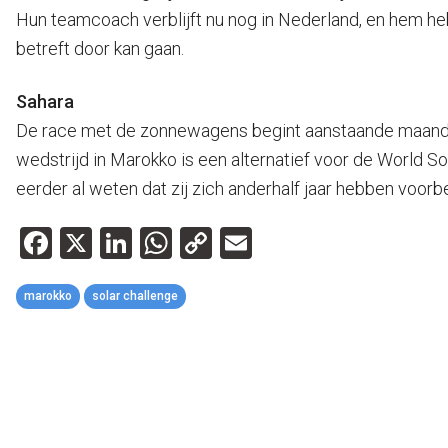
Hun teamcoach verblijft nu nog in Nederland, en hem heb
betreft door kan gaan.
Sahara
De race met de zonnewagens begint aanstaande maandag 
wedstrijd in Marokko is een alternatief voor de World S
eerder al weten dat zij zich anderhalf jaar hebben voorb
Facebook
X
LinkedIn
WhatsApp
Copy
Email
Link
marokko
solar challenge