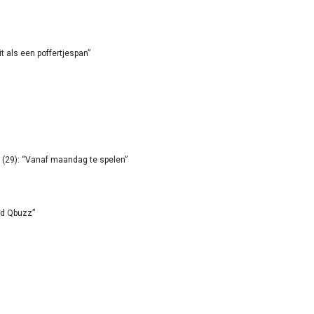
it als een poffertjespan”
(29): “Vanaf maandag te spelen”
id Qbuzz”