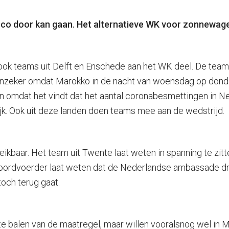
occo door kan gaan. Het alternatieve WK voor zonnewag
ok teams uit Delft en Enschede aan het WK deel. De team
s onzeker omdat Marokko in de nacht van woensdag op don
n omdat het vindt dat het aantal coronabesmettingen in Ne
jk. Ook uit deze landen doen teams mee aan de wedstrijd.
kbaar. Het team uit Twente laat weten in spanning te zitt
woordvoerder laat weten dat de Nederlandse ambassade druk 
och terug gaat.
en te balen van de maatregel, maar willen vooralsnog wel in