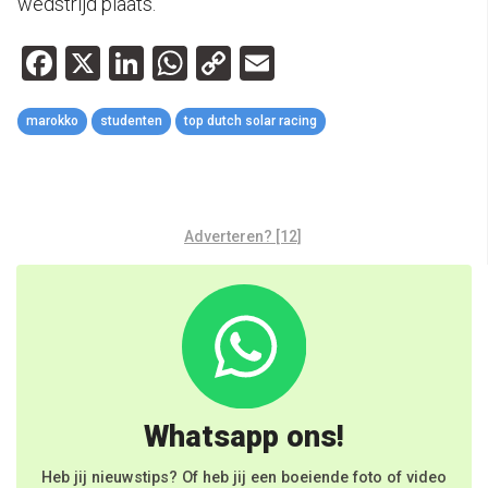
wedstrijd plaats.
Facebook
X
LinkedIn
WhatsApp
Copy
Email
Link
marokko
studenten
top dutch solar racing
Adverteren? [12]
Whatsapp ons!
Heb jij nieuwstips? Of heb jij een boeiende foto of video