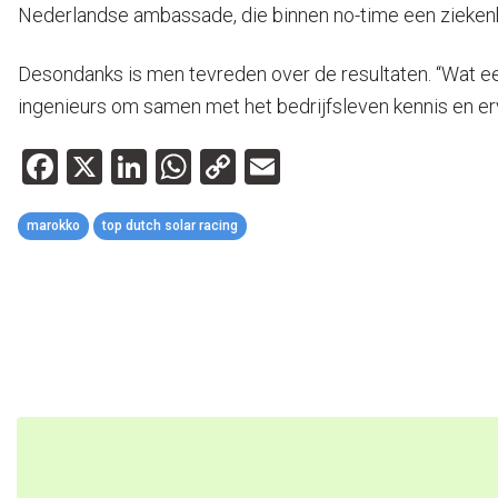
Nederlandse ambassade, die binnen no-time een ziekenhu
Desondanks is men tevreden over de resultaten. “Wat ee
ingenieurs om samen met het bedrijfsleven kennis en erv
Facebook
X
LinkedIn
WhatsApp
Copy
Email
Link
marokko
top dutch solar racing