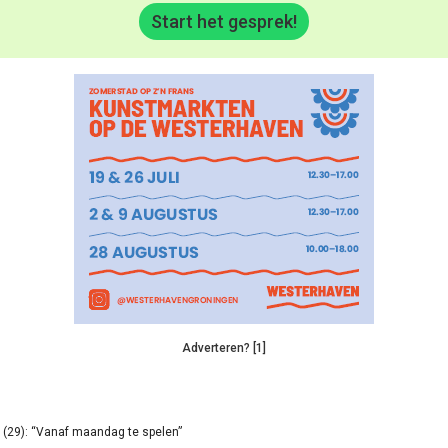
Start het gesprek!
Adverteren? [1]
(29): “Vanaf maandag te spelen”