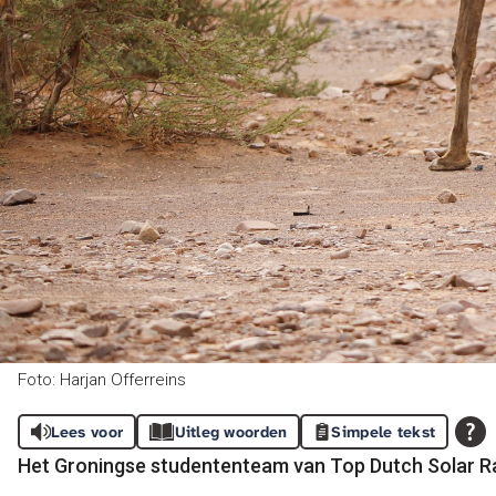
Foto: Harjan Offerreins
Lees voor
Uitleg woorden
Simpele tekst
Het Groningse studententeam van Top Dutch Solar Rac