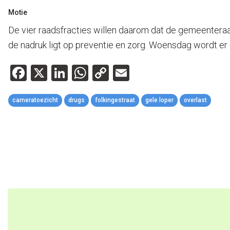
Motie
De vier raadsfracties willen daarom dat de gemeenteraa
de nadruk ligt op preventie en zorg. Woensdag wordt er
Facebook
X
LinkedIn
WhatsApp
Copy
Email
Link
cameratoezicht
drugs
folkingestraat
gele loper
overlast