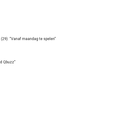
(29): “Vanaf maandag te spelen”
id Qbuzz”