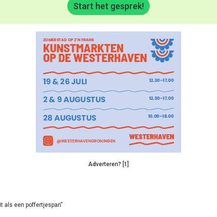
Start het gesprek!
Adverteren? [1]
it als een poffertjespan”