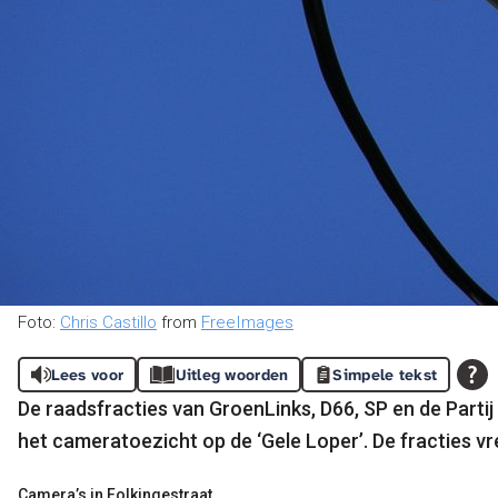
Foto:
Chris Castillo
from
FreeImages
Lees voor
Uitleg woorden
Simpele tekst
De raadsfracties van GroenLinks, D66, SP en de Parti
het cameratoezicht op de ‘Gele Loper’.
De fracties vr
Camera’s in Folkingestraat