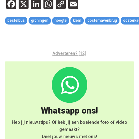
Facebook
X
LinkedIn
WhatsApp
Copy
Email
Link
bestelbus
groningen
hoogte
klem
oosterhavenbrug
oosterka
Adverteren? [12]
Whatsapp ons!
Heb jij nieuwstips? Of heb jij een boeiende foto of video
gemaakt?
Deel jouw nieuws met ons!