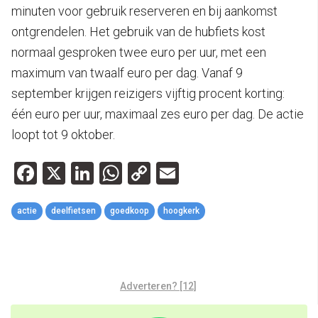
minuten voor gebruik reserveren en bij aankomst
ontgrendelen. Het gebruik van de hubfiets kost
normaal gesproken twee euro per uur, met een
maximum van twaalf euro per dag. Vanaf 9
september krijgen reizigers vijftig procent korting:
één euro per uur, maximaal zes euro per dag. De actie
loopt tot 9 oktober.
Facebook
X
LinkedIn
WhatsApp
Copy
Email
Link
actie
deelfietsen
goedkoop
hoogkerk
Adverteren? [12]