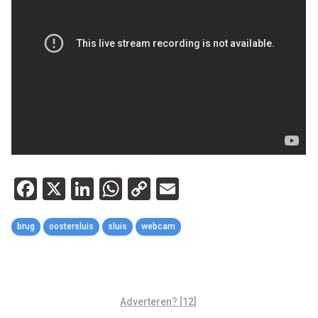
Facebook
X
LinkedIn
WhatsApp
Copy
Email
Link
brug
oostersluis
sluis
webcam
Adverteren? [12]