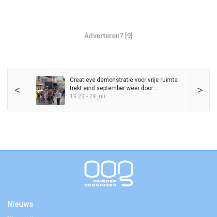
Adverteren? [9]
Creatieve demonstratie voor vrije ruimte
<
>
trekt eind september weer door
binnenstad
19:23 - 29 juli
Nieuws