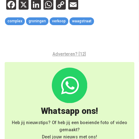
Facebook
X
LinkedIn
WhatsApp
Copy
Email
Link
complex
groningen
verkoop
waagstraat
Adverteren? [12]
Whatsapp ons!
Heb jij nieuwstips? Of heb jij een boeiende foto of video
gemaakt?
Deel jouw nieuws met ons!