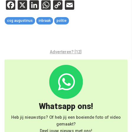
Facebook
X
LinkedIn
WhatsApp
Copy
Email
Link
csg augustinus
inbraak
politie
Adverteren? [12]
Whatsapp ons!
Heb jij nieuwstips? Of heb jij een boeiende foto of video
gemaakt?
Deel jouw nieuws met ons!