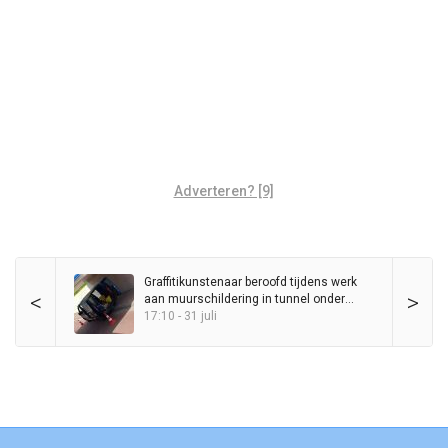
Adverteren? [9]
Graffitikunstenaar beroofd tijdens werk
<
>
aan muurschildering in tunnel onder
Station Haren
17:10 - 31 juli