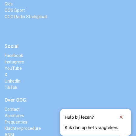
Gids
OOG Sport
OOG Radio Stadsplaat
Social
Facebook
Instagram
YouTube
X
LinkedIn
TikTok
Over OOG
Contact
Vacatures
Hulp bij lezen?
Frequenties
Klik dan op het vraagteken.
Klachtenprocedure
ANBI