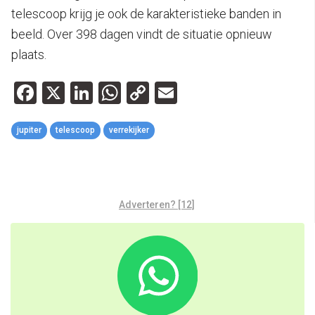
telescoop krijg je ook de karakteristieke banden in
beeld. Over 398 dagen vindt de situatie opnieuw
plaats.
Facebook
X
LinkedIn
WhatsApp
Copy
Email
Link
jupiter
telescoop
verrekijker
Adverteren? [12]