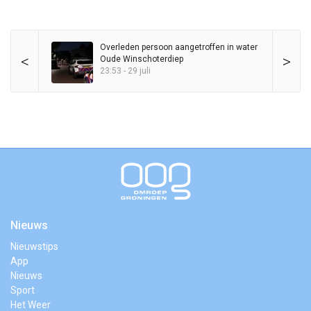
Overleden persoon aangetroffen in water
<
>
Oude Winschoterdiep
23:53 - 29 juli
Nieuws
Nieuwstips
App
Nieuws
Sport
Het Weer