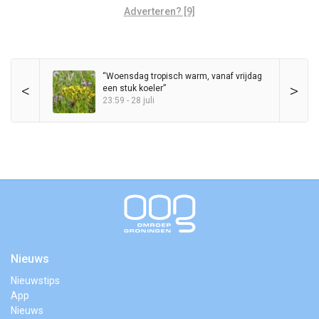
Adverteren? [9]
“Woensdag tropisch warm, vanaf vrijdag
<
>
een stuk koeler”
23:59 - 28 juli
Nieuws
Nieuwstips
App
Nieuws