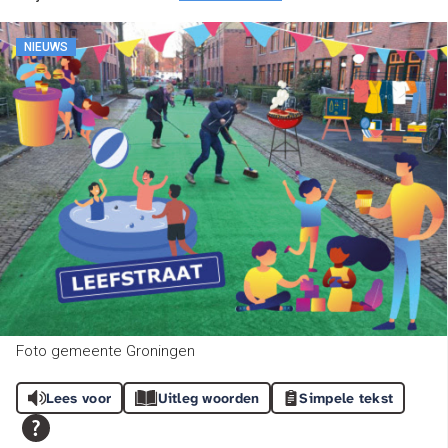
NIEUWS
Foto gemeente Groningen
Lees voor
Uitleg woorden
Simpele tekst