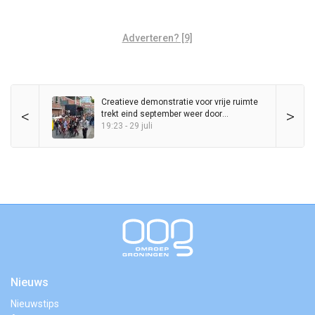
Adverteren? [9]
Creatieve demonstratie voor vrije ruimte
<
>
trekt eind september weer door
binnenstad
19:23 - 29 juli
Nieuws
Nieuwstips