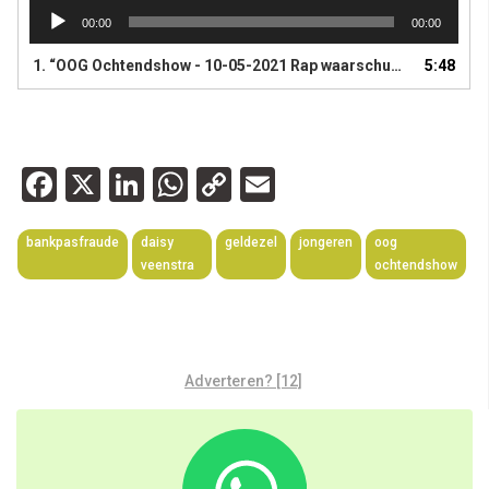
Audiospeler
00:00
00:00
1.
“OOG Ochtendshow - 10-05-2021 Rap waarschuwt voor geldezels”
5:48
Facebook
X
LinkedIn
WhatsApp
Copy
Email
Link
bankpasfraude
daisy
geldezel
jongeren
oog
veenstra
ochtendshow
Adverteren? [12]