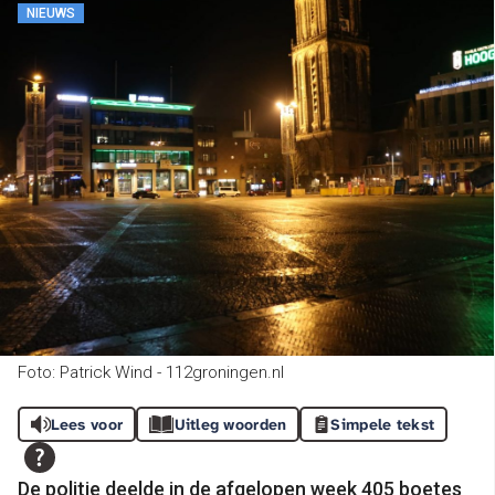
NIEUWS
Foto: Patrick Wind - 112groningen.nl
Lees voor
Uitleg woorden
Simpele tekst
De politie deelde in de afgelopen week 405 boetes