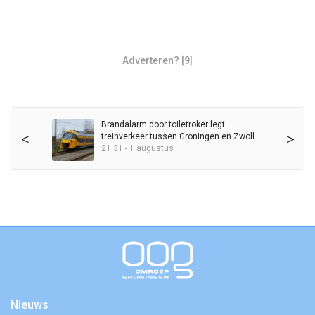
Adverteren? [9]
Brandalarm door toiletroker legt
<
>
treinverkeer tussen Groningen en Zwolle
kort stil
21:31 - 1 augustus
Nieuws