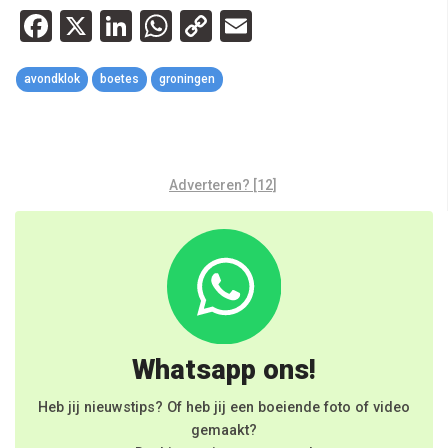
Facebook
X
LinkedIn
WhatsApp
Copy
Email
Link
avondklok
boetes
groningen
Adverteren? [12]
Whatsapp ons!
Heb jij nieuwstips? Of heb jij een boeiende foto of video
gemaakt?