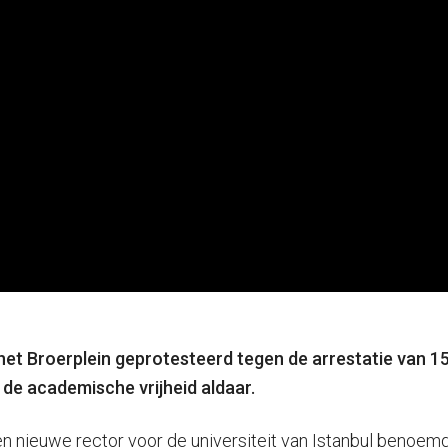
t Broerplein geprotesteerd tegen de arrestatie van 159
 de academische vrijheid aldaar.
en nieuwe rector voor de universiteit van Istanbul benoem