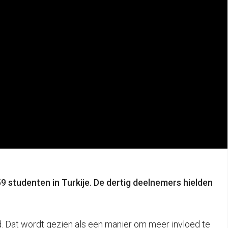
 studenten in Turkije. De dertig deelnemers hielden
d. Dat wordt gezien als een manier om meer invloed te