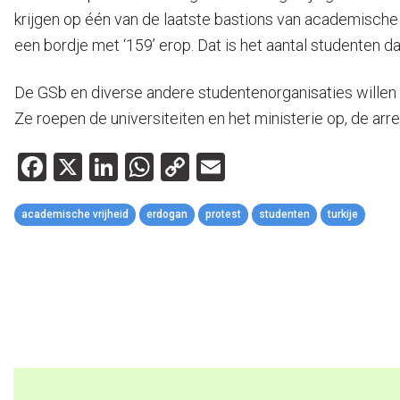
krijgen op één van de laatste bastions van academische v
een bordje met ‘159’ erop. Dat is het aantal studenten
De GSb en diverse andere studentenorganisaties willen m
Ze roepen de universiteiten en het ministerie op, de arr
Facebook
X
LinkedIn
WhatsApp
Copy
Email
Link
academische vrijheid
erdogan
protest
studenten
turkije