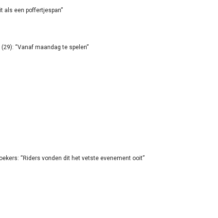
it als een poffertjespan”
(29): “Vanaf maandag te spelen”
oekers: “Riders vonden dit het vetste evenement ooit”