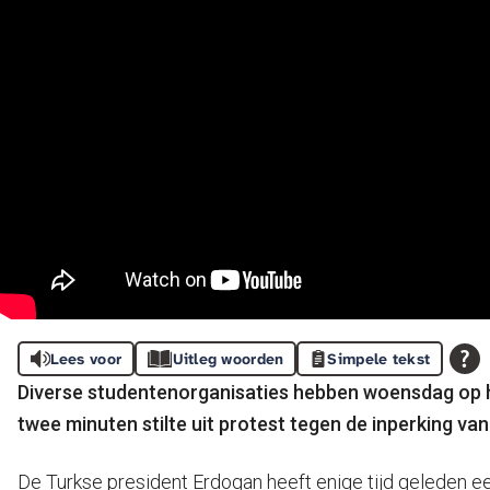
Lees voor
Uitleg woorden
Simpele tekst
Diverse studentenorganisaties hebben woensdag op he
twee minuten stilte uit protest tegen de inperking van
De Turkse president Erdogan heeft enige tijd geleden e