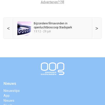
Adverteren? [9]
Bijzondere filmavonden in
<
>
openluchtbioscoop Stadspark
13:12 - 29 juli
Nieuws
Nieuwstips
App
Nieuws