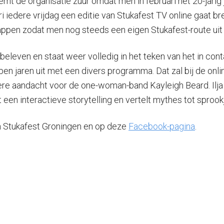
oemt de organisatie zuur omdat men in februari het 20-jari
ri iedere vrijdag een editie van Stukafest TV online gaat 
zappen zodat men nog steeds een eigen Stukafest-route uit 
leven en staat weer volledig in het teken van het in conta
pen jaren uit met een divers programma. Dat zal bij de onlin
ere aandacht voor de one-woman-band Kayleigh Beard. Ilja
een interactieve storytelling en vertelt mythes tot sproo
 Stukafest Groningen en op deze
Facebook-pagina
.