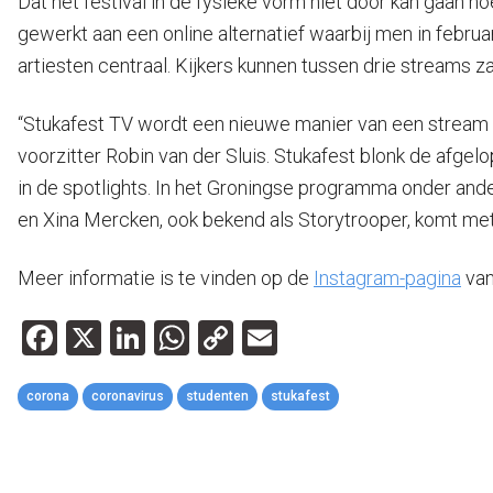
Dat het festival in de fysieke vorm niet door kan gaan n
gewerkt aan een online alternatief waarbij men in februa
artiesten centraal. Kijkers kunnen tussen drie streams 
“Stukafest TV wordt een nieuwe manier van een stream be
voorzitter Robin van der Sluis. Stukafest blonk de afgelo
in de spotlights. In het Groningse programma onder and
en Xina Mercken, ook bekend als Storytrooper, komt met 
Meer informatie is te vinden op de
Instagram-pagina
van
Facebook
X
LinkedIn
WhatsApp
Copy
Email
Link
corona
coronavirus
studenten
stukafest