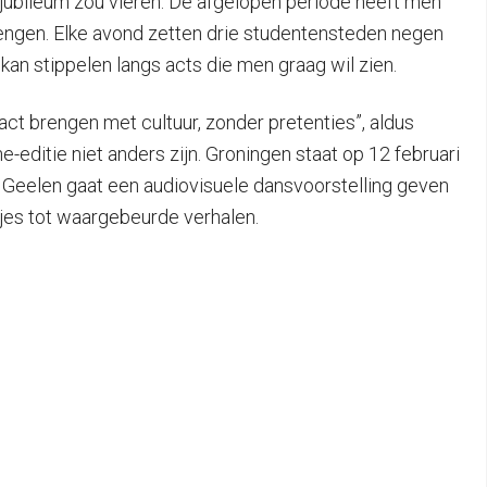
g jubileum zou vieren. De afgelopen periode heeft men
brengen. Elke avond zetten drie studentensteden negen
kan stippelen langs acts die men graag wil zien.
ct brengen met cultuur, zonder pretenties”, aldus
e-editie niet anders zijn. Groningen staat op 12 februari
 Geelen gaat een audiovisuele dansvoorstelling geven
kjes tot waargebeurde verhalen.