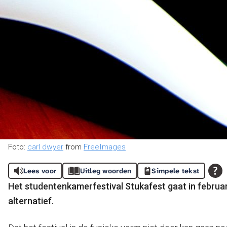
Foto:
carl dwyer
from
FreeImages
Lees voor
Uitleg woorden
Simpele tekst
Het studentenkamerfestival Stukafest gaat in februa
alternatief.