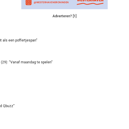
Adverteren? [1]
it als een poffertjespan”
(29): “Vanaf maandag te spelen”
id Qbuzz”