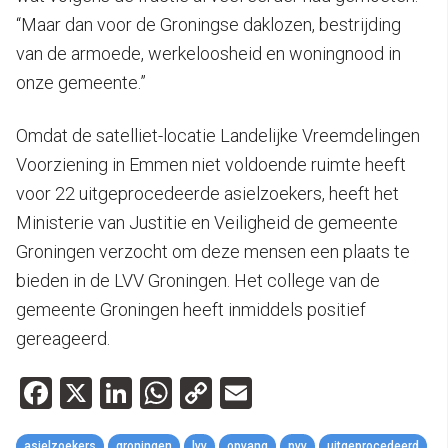
“Maar dan voor de Groningse daklozen, bestrijding
van de armoede, werkeloosheid en woningnood in
onze gemeente.”
Omdat de satelliet-locatie Landelijke Vreemdelingen
Voorziening in Emmen niet voldoende ruimte heeft
voor 22 uitgeprocedeerde asielzoekers, heeft het
Ministerie van Justitie en Veiligheid de gemeente
Groningen verzocht om deze mensen een plaats te
bieden in de LVV Groningen. Het college van de
gemeente Groningen heeft inmiddels positief
gereageerd.
Facebook
X
LinkedIn
WhatsApp
Copy
Email
Link
asielzoekers
groningen
lvv
opvang
pvv
uitgeprocedeerd