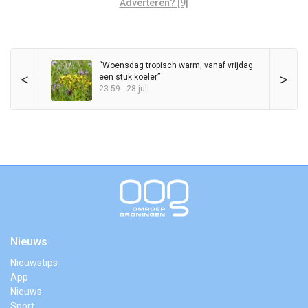
Adverteren? [9]
“Woensdag tropisch warm, vanaf vrijdag
<
>
een stuk koeler”
23:59 - 28 juli
Nieuws
Nieuwstips
App
Nieuws
Sport