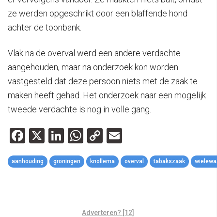
ze werden opgeschrikt door een blaffende hond
achter de toonbank.
Vlak na de overval werd een andere verdachte
aangehouden, maar na onderzoek kon worden
vastgesteld dat deze persoon niets met de zaak te
maken heeft gehad. Het onderzoek naar een mogelijk
tweede verdachte is nog in volle gang.
Facebook
X
LinkedIn
WhatsApp
Copy
Email
Link
aanhouding
groningen
knollema
overval
tabakszaak
wielewa
Adverteren? [12]