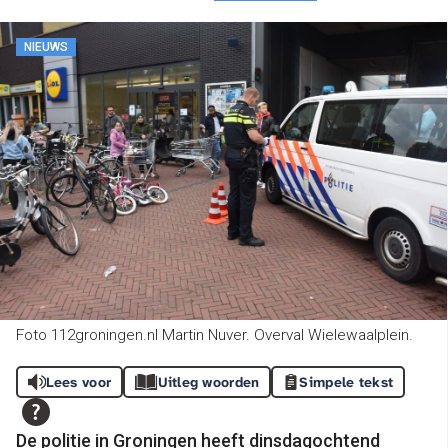
NIEUWS
Foto 112groningen.nl Martin Nuver. Overval Wielewaalplein.
Lees voor
Uitleg woorden
Simpele tekst
De politie in Groningen heeft dinsdagochtend