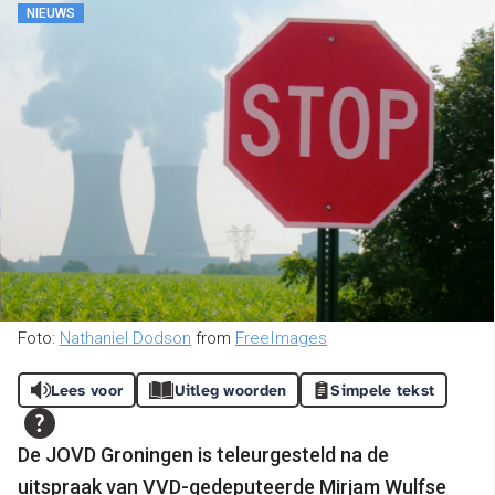
NIEUWS
Foto:
Nathaniel Dodson
from
FreeImages
Lees voor
Uitleg woorden
Simpele tekst
De JOVD Groningen is teleurgesteld na de
uitspraak van VVD-gedeputeerde Mirjam Wulfse