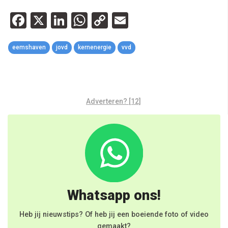
Facebook
X
LinkedIn
WhatsApp
Copy
Email
Link
eemshaven
jovd
kernenergie
vvd
Adverteren? [12]
Whatsapp ons!
Heb jij nieuwstips? Of heb jij een boeiende foto of video
gemaakt?