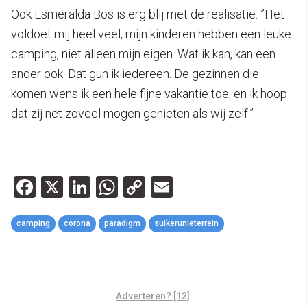
Ook Esmeralda Bos is erg blij met de realisatie. ”Het
voldoet mij heel veel, mijn kinderen hebben een leuke
camping, niet alleen mijn eigen. Wat ik kan, kan een
ander ook. Dat gun ik iedereen. De gezinnen die
komen wens ik een hele fijne vakantie toe, en ik hoop
dat zij net zoveel mogen genieten als wij zelf.”
Facebook
X
LinkedIn
WhatsApp
Copy
Email
Link
camping
corona
paradigm
suikerunieterrein
Adverteren? [12]