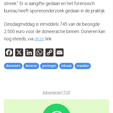
streek.” Er is aangifte gedaan en het forensisch
bureau heeft sporenonderzoek gedaan in de praktijk.
Dinsdagmiddag is inmiddels 745 van de beoogde
2.500 euro voor de doneeractie binnen. Doneren kan
nog steeds, via
deze
link.
Facebook
X
LinkedIn
WhatsApp
Copy
Email
Link
dierenarts
doneren
groningen
inbraak
maxidier
Adverteren? [12]