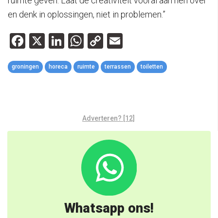
ruimte geven. Laat de creativiteit vooral aan hen over
en denk in oplossingen, niet in problemen.”
Facebook
X
LinkedIn
WhatsApp
Copy
Email
Link
groningen
horeca
ruimte
terrassen
toiletten
Adverteren? [12]
Whatsapp ons!