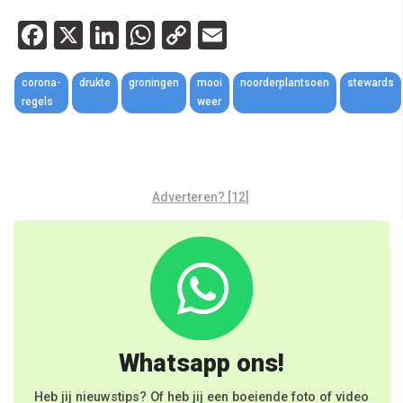
Facebook
X
LinkedIn
WhatsApp
Copy
Email
Link
corona-
drukte
groningen
mooi
noorderplantsoen
stewards
regels
weer
Adverteren? [12]
Whatsapp ons!
Heb jij nieuwstips? Of heb jij een boeiende foto of video