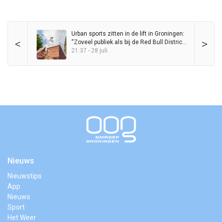
Urban sports zitten in de lift in Groningen:
<
>
“Zoveel publiek als bij de Red Bull District
Ride heb ik nog nooit op de Grote Markt
21:37 - 28 juli
gezien”
Nieuws
Nieuwstips
App
Nieuws
Sport
Het Weer