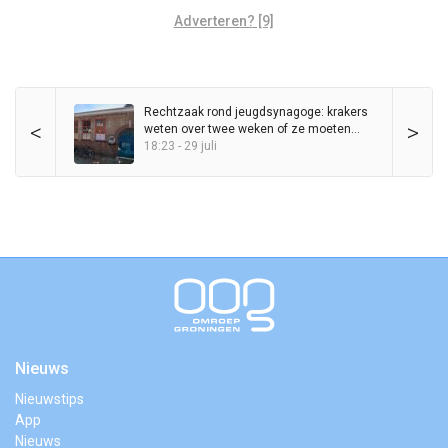
Adverteren? [9]
Rechtzaak rond jeugdsynagoge: krakers
<
>
weten over twee weken of ze moeten
vertrekken
18:23 - 29 juli
Nieuws
Nieuwstips
App
Nieuws