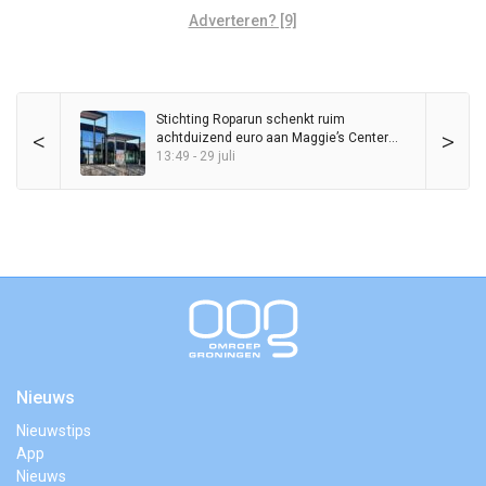
Adverteren? [9]
Stichting Roparun schenkt ruim
<
>
achtduizend euro aan Maggie’s Center
Groningen
13:49 - 29 juli
Nieuws
Nieuwstips
App
Nieuws