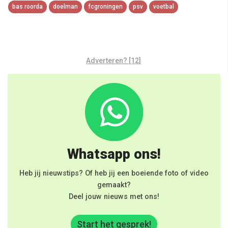
bas roorda
doelman
fcgroningen
psv
voetbal
Adverteren? [12]
Whatsapp ons!
Heb jij nieuwstips? Of heb jij een boeiende foto of video
gemaakt?
Deel jouw nieuws met ons!
Start het gesprek!