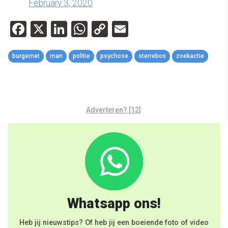
February 3, 2020
Facebook
X
LinkedIn
WhatsApp
Copy
Email
Link
burgernet
man
politie
psychose
sterrebos
zoekactie
Adverteren? [12]
Whatsapp ons!
Heb jij nieuwstips? Of heb jij een boeiende foto of video