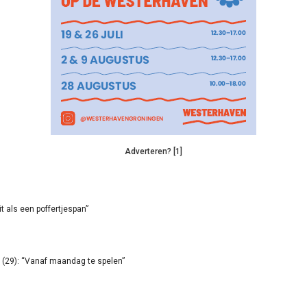
Adverteren? [1]
it als een poffertjespan”
(29): “Vanaf maandag te spelen”