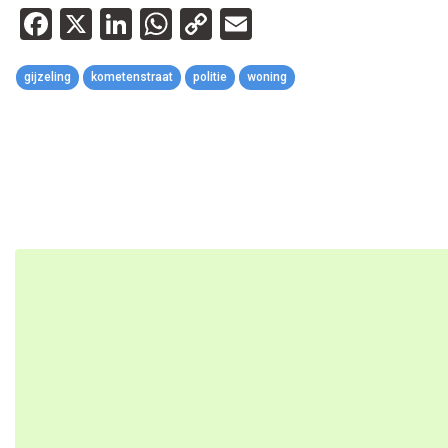
Facebook
X
LinkedIn
WhatsApp
Copy
Email
Link
gijzeling
kometenstraat
politie
woning