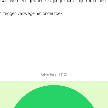
. Daar werd een gewonde 24-jarige man aangetroffen die t
iet zeggen vanwege het onderzoek.
Adverteren? [12]