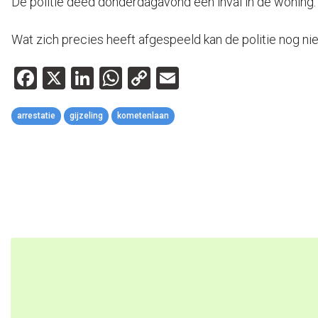
De politie deed donderdagavond een inval in de woning
Wat zich precies heeft afgespeeld kan de politie nog n
Facebook
X
LinkedIn
WhatsApp
Copy
Email
Link
arrestatie
gijzeling
kometenlaan