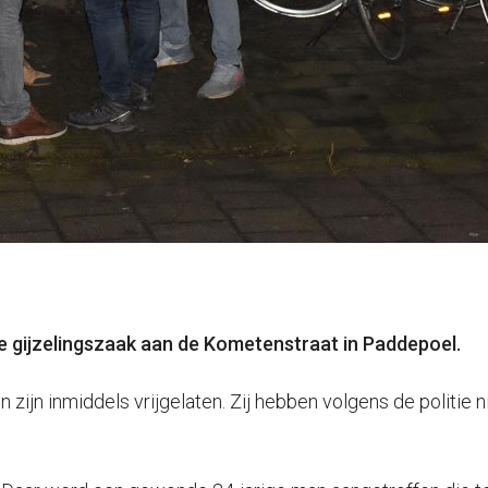
e gijzelingszaak aan de Kometenstraat in Paddepoel.
 zijn inmiddels vrijgelaten. Zij hebben volgens de politie