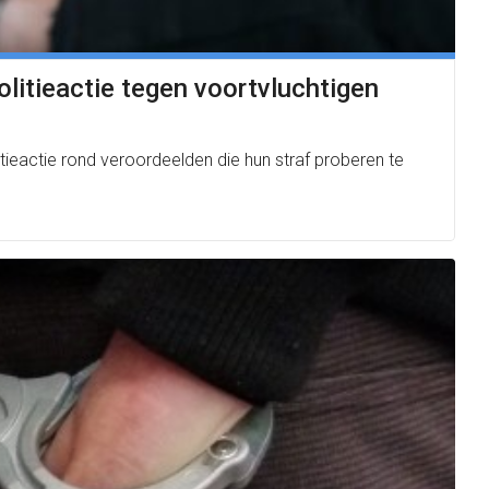
litieactie tegen voortvluchtigen
ieactie rond veroordeelden die hun straf proberen te