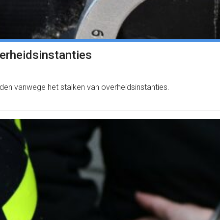
rheidsinstanties
uden vanwege het stalken van overheidsinstanties.