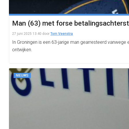
Man (63) met forse betalingsachterst
27 juni 2025 13:40
door
Tom Veenstra
In Groningen is een 63-jarige man gearresteerd vanwege ee
ontwijken.
NIEUWS