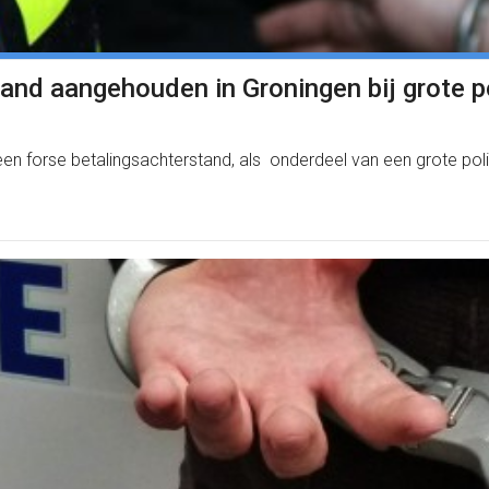
and aangehouden in Groningen bij grote po
n forse betalingsachterstand, als onderdeel van een grote polit