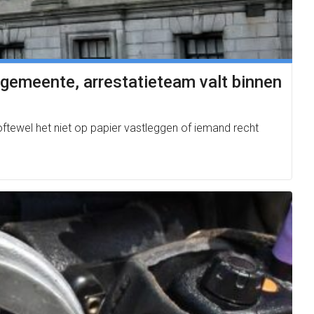
 gemeente, arrestatieteam valt binnen
ftewel het niet op papier vastleggen of iemand recht