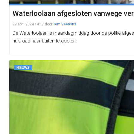
Waterloolaan afgesloten vanwege verw
29 april 2024 14:17
door
Tom Veenstra
De Waterloolaan is maandagmiddag door de politie afges
huisraad naar buiten te gooien.
NIEUWS