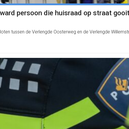
ard persoon die huisraad op straat gooi
loten tussen de Verlengde Oosterweg en de Verlengde Willemst