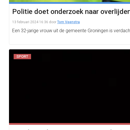
Politie doet onderzoek naar overlijde
13 februari 2024 16:36
door
Tom Veenstra
Een 32-jarige vrouw uit de gemeente Groningen is verdach
SPORT