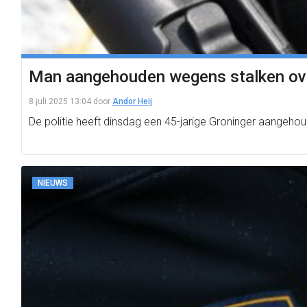
Man aangehouden wegens stalken ove
8 juli 2025 13:04
door
Andor Heij
De politie heeft dinsdag een 45-jarige Groninger aangeho
NIEUWS