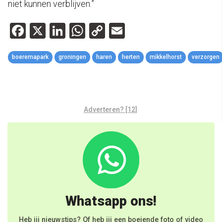
niet kunnen verblijven.”
Facebook
X
LinkedIn
WhatsApp
Copy
Email
Link
boeremapark
groningen
haren
herten
mikkelhorst
verzorgen
Adverteren? [12]
Whatsapp ons!
Heb jij nieuwstips? Of heb jij een boeiende foto of video