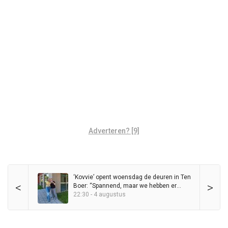
Adverteren? [9]
‘Kovvie’ opent woensdag de deuren in Ten
<
>
Boer: “Spannend, maar we hebben er
ontzettend veel zin in”
22:30 - 4 augustus