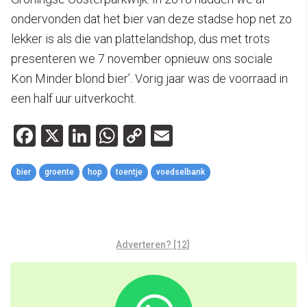
ondervonden dat het bier van deze stadse hop net zo
lekker is als die van plattelandshop, dus met trots
presenteren we 7 november opnieuw ons sociale
Kon Minder blond bier’. Vorig jaar was de voorraad in
een half uur uitverkocht.
Facebook
X
LinkedIn
WhatsApp
Copy
Email
Link
bier
groente
hop
toentje
voedselbank
Adverteren? [12]