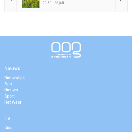
23:59 - 28 juli
Nieuws
Nieuwstips
App
Nieuws
Sport
Het Weer
TV
Gids