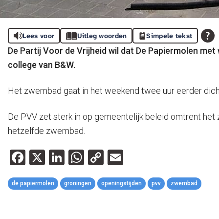
Lees voor
Uitleg woorden
Simpele tekst
De Partij Voor de Vrijheid wil dat De Papiermolen met 
college van B&W.
Het zwembad gaat in het weekend twee uur eerder dicht d
De PVV zet sterk in op gemeentelijk beleid omtrent h
hetzelfde zwembad.
Facebook
X
LinkedIn
WhatsApp
Copy
Email
Link
de papiermolen
groningen
openingstijden
pvv
zwembad