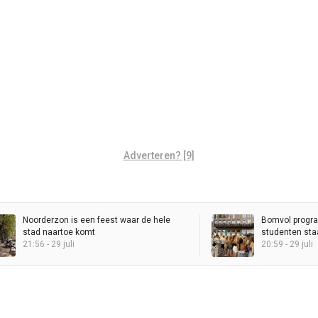
Adverteren? [9]
Noorderzon is een feest waar de hele
Bomvol progr
stad naartoe komt
studenten staa
21:56 - 29 juli
KEI-lopers daal
20:59 - 29 juli