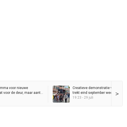
amma voor nieuwe
Creatieve demonstratie voor vrije 
>
t voor de deur, maar aantal
trekt eind september weer door
t al jaren
binnenstad
19:23 - 29 juli