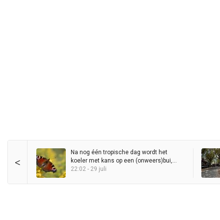
Na nog één tropische dag wordt het
<
koeler met kans op een (onweers)bui,
maar zomer blijft in het zadel
22:02 - 29 juli