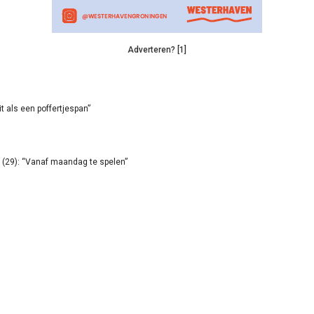
Adverteren? [1]
it als een poffertjespan”
(29): “Vanaf maandag te spelen”