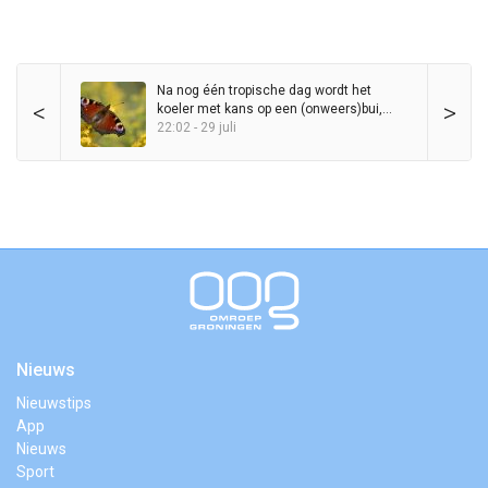
Na nog één tropische dag wordt het
<
>
koeler met kans op een (onweers)bui,
maar zomer blijft in het zadel
22:02 - 29 juli
Nieuws
Nieuwstips
App
Nieuws
Sport