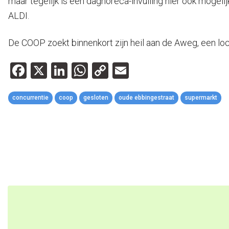
maar tegelijk is een daghoreca-invulling hier ook moge
ALDI.
De COOP zoekt binnenkort zijn heil aan de Aweg, een lo
Facebook
X
LinkedIn
WhatsApp
Copy
Email
Link
concurrentie
coop
gesloten
oude ebbingestraat
supermarkt