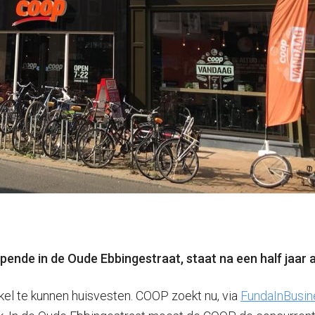
 opende in de Oude Ebbingestraat, staat na een half jaa
el te kunnen huisvesten. COOP zoekt nu, via
FundaInBusin