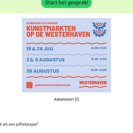
Start het gesprek!
Adverteren? [1]
it als een poffertjespan”