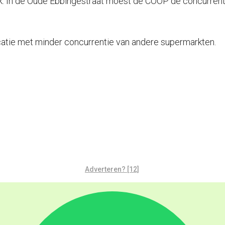
lijk. In de Oude Ebbingestraat moest de COOP de concurren
catie met minder concurrentie van andere supermarkten.
Adverteren? [12]