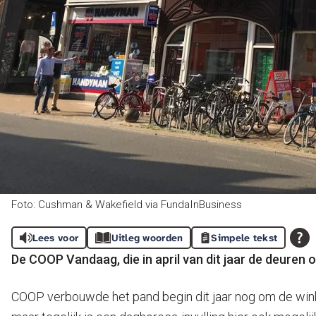
Foto: Cushman & Wakefield via FundaInBusiness
Lees voor
Uitleg woorden
Simpele tekst
De COOP Vandaag, die in april van dit jaar de deuren
COOP verbouwde het pand begin dit jaar nog om de wink