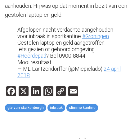
aanhouden. Hij was op dat moment in bezit van een
gestolen laptop en geld.
Afgelopen nacht verdachte aangehouden
voor inbraak in sportkantine
#Groningen
.
Gestolen laptop en geld aangetroffen.
Iets gezien of gehoord omgeving
#Heerdepad
? Bel 0900-8844
Mooi resultaat.
— ML Lantzendorffer (@Miepielado)
24 april
2018
Facebook
X
LinkedIn
WhatsApp
Copy
Email
Link
gtv van starkenborgh
inbraak
slimme kantine