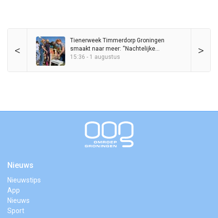
Tienerweek Timmerdorp Groningen
<
>
smaakt naar meer: “Nachtelijke
spooknacht en zelf koken”
15:36 - 1 augustus
Nieuws
Nieuwstips
App
Nieuws
Sport