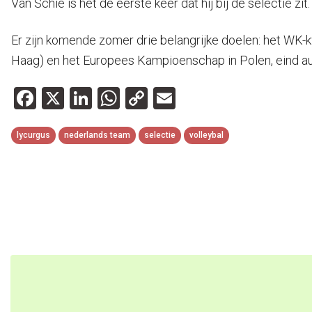
Van Schie is het de eerste keer dat hij bij de selectie zit.
Er zijn komende zomer drie belangrijke doelen: het WK-
Haag) en het Europees Kampioenschap in Polen, eind a
Facebook
X
LinkedIn
WhatsApp
Copy
Email
Link
lycurgus
nederlands team
selectie
volleybal