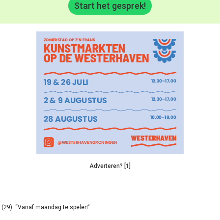
Start het gesprek!
Adverteren? [1]
(29): “Vanaf maandag te spelen”