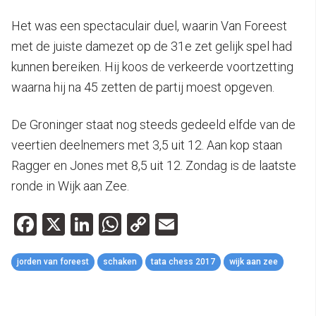
Het was een spectaculair duel, waarin Van Foreest
met de juiste damezet op de 31e zet gelijk spel had
kunnen bereiken. Hij koos de verkeerde voortzetting
waarna hij na 45 zetten de partij moest opgeven.
De Groninger staat nog steeds gedeeld elfde van de
veertien deelnemers met 3,5 uit 12. Aan kop staan
Ragger en Jones met 8,5 uit 12. Zondag is de laatste
ronde in Wijk aan Zee.
Facebook
X
LinkedIn
WhatsApp
Copy
Email
Link
jorden van foreest
schaken
tata chess 2017
wijk aan zee