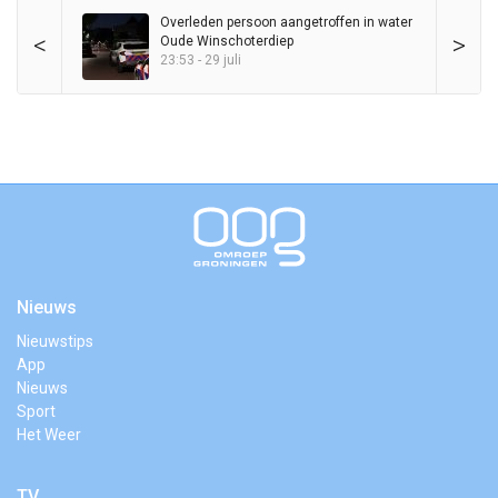
Overleden persoon aangetroffen in water
<
>
Oude Winschoterdiep
23:53 - 29 juli
Nieuws
Nieuwstips
App
Nieuws
Sport
Het Weer
TV