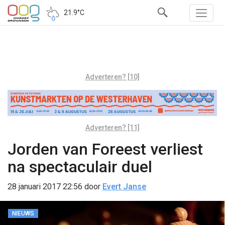
21.9°C
Adverteren? [10]
Adverteren? [11]
Jorden van Foreest verliest
na spectaculair duel
28 januari 2017 22:56
door
Evert Janse
NIEUWS